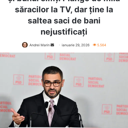
săracilor la TV, dar ține la
saltea saci de bani
nejustificați
Send
Andrei Marin
ianuarie 29, 2026
5.564
an
email