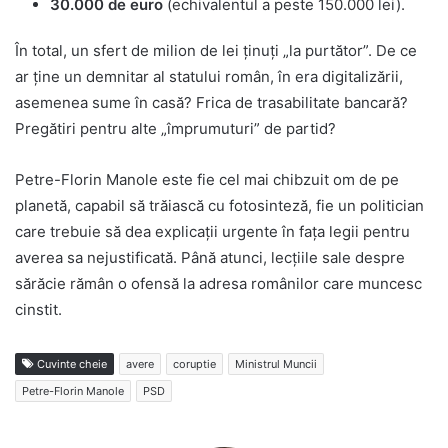
30.000 de euro
(echivalentul a peste 150.000 lei).
În total, un sfert de milion de lei ținuți „la purtător”. De ce
ar ține un demnitar al statului român, în era digitalizării,
asemenea sume în casă? Frica de trasabilitate bancară?
Pregătiri pentru alte „împrumuturi” de partid?
Petre-Florin Manole este fie cel mai chibzuit om de pe
planetă, capabil să trăiască cu fotosinteză, fie un politician
care trebuie să dea explicații urgente în fața legii pentru
averea sa nejustificată. Până atunci, lecțiile sale despre
sărăcie rămân o ofensă la adresa românilor care muncesc
cinstit.
Cuvinte cheie
avere
coruptie
Ministrul Muncii
Petre-Florin Manole
PSD