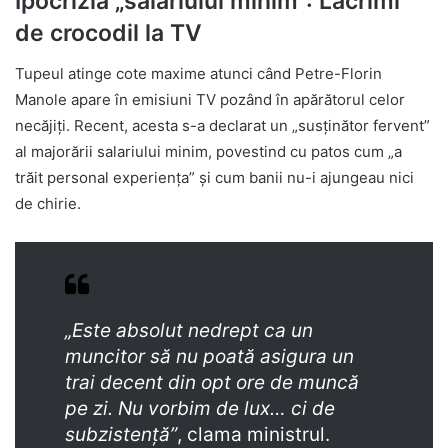
Ipocrizia „salariului minim”: Lacrimi
de crocodil la TV
Tupeul atinge cote maxime atunci când Petre-Florin
Manole apare în emisiuni TV pozând în apărătorul celor
necăjiți. Recent, acesta s-a declarat un „susținător fervent”
al majorării salariului minim, povestind cu patos cum „a
trăit personal experiența” și cum banii nu-i ajungeau nici
de chirie.
„Este absolut nedrept ca un
muncitor să nu poată asigura un
trai decent din opt ore de muncă
pe zi. Nu vorbim de lux… ci de
subzistență”
, clama ministrul.