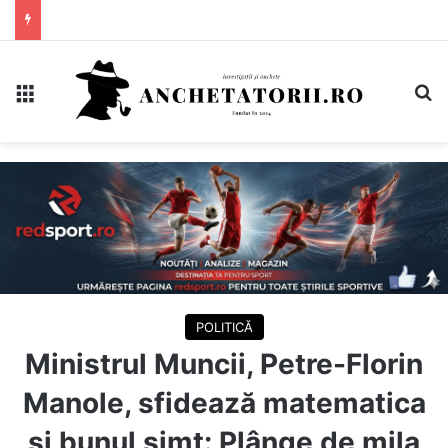
Meniu
C
POLITICĂ
Ministrul Muncii, Petre-Florin
Manole, sfidează matematica
și bunul simț: Plânge de mila