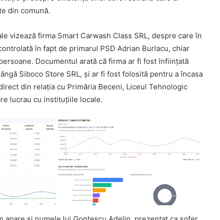
nte din comună.
rale vizează firma Smart Carwash Class SRL, despre care în
controlată în fapt de primarul PSD Adrian Burlacu, chiar
persoane. Documentul arată că firma ar fi fost înființată
ângă Siboco Store SRL, și ar fi fost folosită pentru a încasa
direct din relația cu Primăria Beceni, Liceul Tehnologic
e lucrau cu instituțiile locale.
m apare și numele lui Gontescu Adelin, prezentat ca șofer