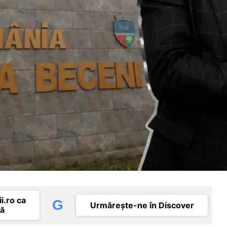
i.ro ca
G
Urmărește-ne în Discover
tă