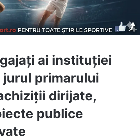
jați ai instituției
 jurul primarului
hiziții dirijate,
oiecte publice
ivate