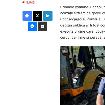
8.043
Primăria comunei Beceni, 
Facebook
X
LinkedIn
acuzații extrem de grave ven
unor angajați ai Primăriei B
Messenger
Distribuie prin mail
decizia publică ar fi fost co
execute ordine care, potri
cercul de firme și persoane