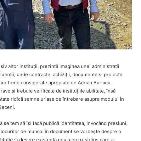
v altor instituții, prezintă imaginea unei administrații
nfluență, unde contracte, achiziții, documente și proiecte
 unor firme considerate apropiate de Adrian Burlacu.
ve și trebuie verificate de instituțiile abilitate, însă
ntate ridică semne uriașe de întrebare asupra modului în
Beceni.
ă se tem să își facă publică identitatea, invocând presiuni,
rii locurilor de muncă. În document se vorbește despre o
tituție și despre existența unui cerc restrâns care ar