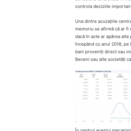
controla deciziile importa
Una dintre acuzațiile cent
memoriu se afirmă că ar fi 
dacă în acte ar apărea alte 
începând cu anul 2018, pe l
bani proveniți direct sau in
Beceni sau alte societăți car
În centrul acestui mecanis