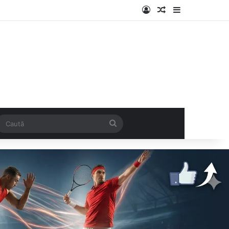
Log In
Articol aleatoriu
Sidebar
k
SS
Caută