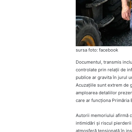
sursa foto: facebook
Documentul, transmis inclusi
controlate prin relații de i
publice ar gravita în jurul
Acuzațiile sunt extrem de gra
amploarea detaliilor preze
care ar funcționa Primăria 
Autorii memoriului afirmă c
intimidări și riscul pierde
atmosferă tensionată în ins