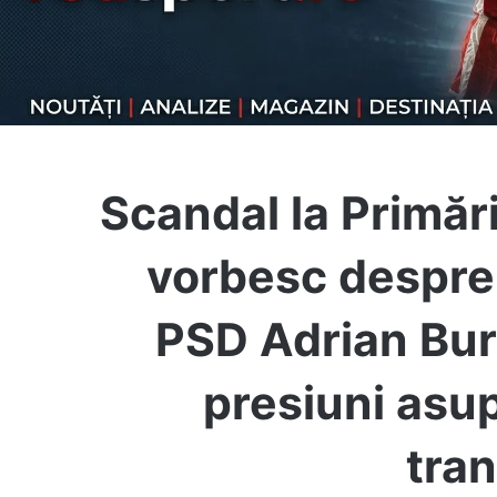
Scandal la Primări
vorbesc despre o
PSD Adrian Burla
presiuni asup
tran