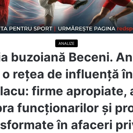
ANALIZE
a buzoiană Beceni. Anga
 rețea de influență în
cu: firme apropiate, ac
ra funcționarilor și pr
sformate în afaceri pr