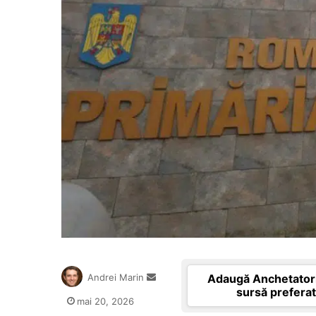
Send
Adaugă Anchetatori
Andrei Marin
an
sursă prefera
mai 20, 2026
email