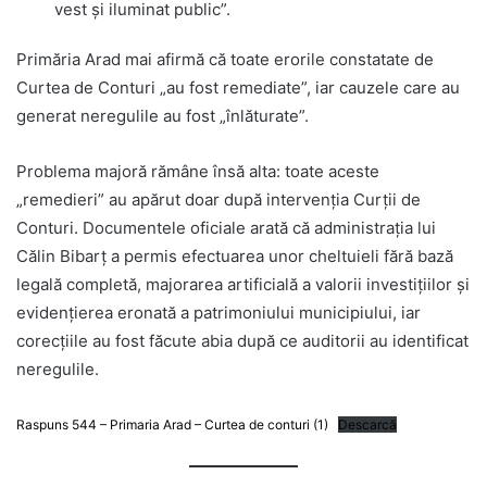
vest și iluminat public”.
Primăria Arad mai afirmă că toate erorile constatate de
Curtea de Conturi „au fost remediate”, iar cauzele care au
generat neregulile au fost „înlăturate”.
Problema majoră rămâne însă alta: toate aceste
„remedieri” au apărut doar după intervenția Curții de
Conturi. Documentele oficiale arată că administrația lui
Călin Bibarț a permis efectuarea unor cheltuieli fără bază
legală completă, majorarea artificială a valorii investițiilor și
evidențierea eronată a patrimoniului municipiului, iar
corecțiile au fost făcute abia după ce auditorii au identificat
neregulile.
Raspuns 544 – Primaria Arad – Curtea de conturi (1)
Descarcă