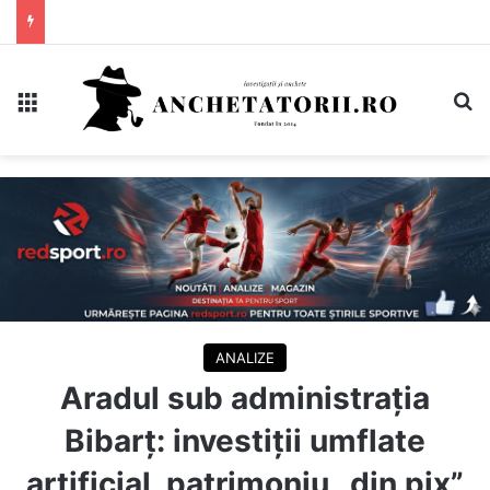
Meniu
C
ANALIZE
Aradul sub administrația
Bibarț: investiții umflate
artificial, patrimoniu „din pix”