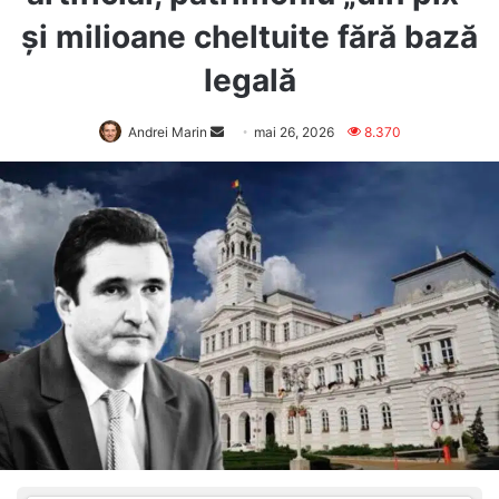
și milioane cheltuite fără bază
legală
Send
Andrei Marin
mai 26, 2026
8.370
an
email