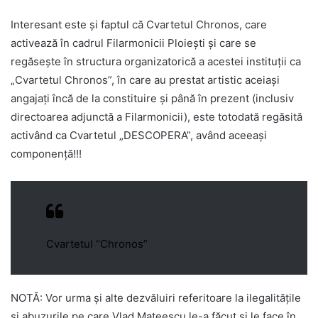
Interesant este și faptul că Cvartetul Chronos, care
activează în cadrul Filarmonicii Ploiești și care se
regăsește în structura organizatorică a acestei instituții ca
„Cvartetul Chronos”, în care au prestat artistic aceiași
angajați încă de la constituire și până în prezent (inclusiv
directoarea adjunctă a Filarmonicii), este totodată regăsită
activând ca Cvartetul „DESCOPERA”, având aceeași
componență!!!
Cvartetul “Chronos”
NOTĂ: Vor urma și alte dezvăluiri referitoare la ilegalitățile
și abuzurile pe care Vlad Mateescu le-a făcut și le face în