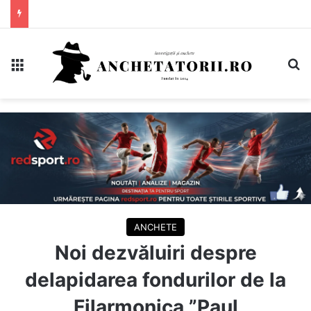
Meniu
C
ANCHETE
Noi dezvăluiri despre
delapidarea fondurilor de la
Filarmonica ”Paul