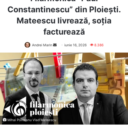
Constantinescu” din Ploiești.
Mateescu livrează, soția
facturează
Send
Andrei Marin
iunie 16, 2026
8.386
an
email
Mihai Politeanu Vlad Mateescu