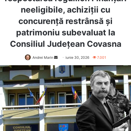
neeligibile, achiziții cu
concurență restrânsă și
patrimoniu subevaluat la
Consiliul Județean Covasna
Send
Andrei Marin
iunie 30, 2026
7.001
an
email