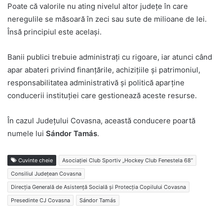
Poate că valorile nu ating nivelul altor județe în care
neregulile se măsoară în zeci sau sute de milioane de lei.
Însă principiul este același.
Banii publici trebuie administrați cu rigoare, iar atunci când
apar abateri privind finanțările, achizițiile și patrimoniul,
responsabilitatea administrativă și politică aparține
conducerii instituției care gestionează aceste resurse.
În cazul Județului Covasna, această conducere poartă
numele lui
Sándor Tamás
.
Cuvinte cheie
Asociației Club Sportiv „Hockey Club Fenestela 68”
Consiliul Județean Covasna
Direcția Generală de Asistență Socială și Protecția Copilului Covasna
Presedinte CJ Covasna
Sándor Tamás