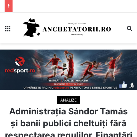
Meniu
C
ANALIZE
Administrația Sándor Tamás
și banii publici cheltuiți fără
respectarea regulilor. Finanțări