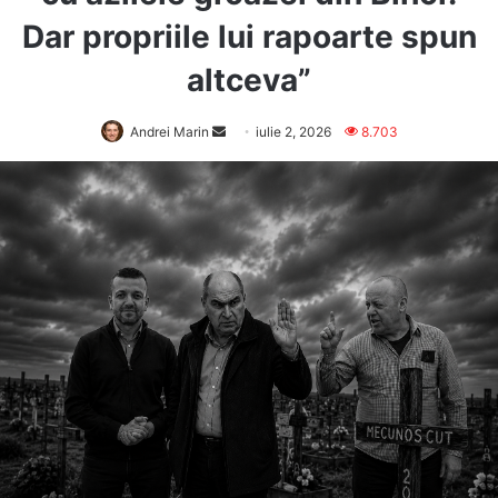
Dar propriile lui rapoarte spun
altceva”
Send
Andrei Marin
iulie 2, 2026
8.703
an
email