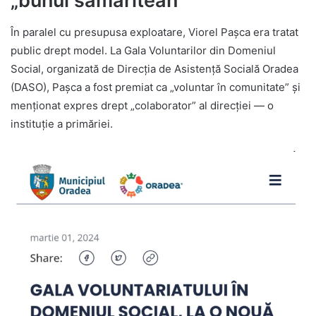
„bunul samaritean”
În paralel cu presupusa exploatare, Viorel Pașca era tratat
public drept model. La Gala Voluntarilor din Domeniul
Social, organizată de Direcția de Asistență Socială Oradea
(DASO), Pașca a fost premiat ca „voluntar în comunitate” și
menționat expres drept „colaborator” al direcției — o
instituție a primăriei.