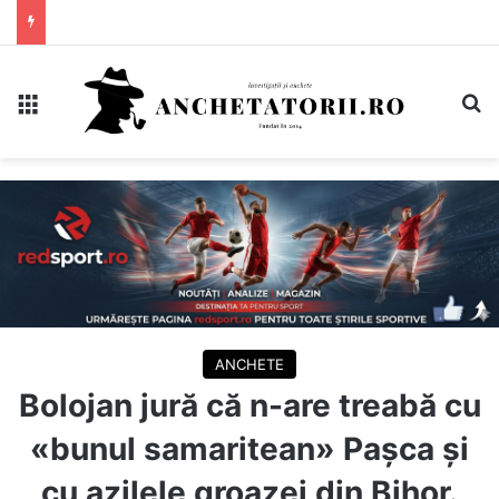
Meniu
C
ANCHETE
Bolojan jură că n-are treabă cu
«bunul samaritean» Pașca și
cu azilele groazei din Bihor.