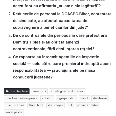
acest fapt cu afirmația „nu am nicio legătură”?
Reducerile de personal la DGASPC Bihor, contestate
de sindicate, au afectat capacitatea de
supraveghere a beneficiarilor din județ?
De ce controalele din perioada în care prefect era
Dumitru Țiplea s-au oprit la amenzi
contravenționale, fără desființarea rețelei?
Ce rapoarte au întocmit agențiile de inspecție
socială — cele către care premierul îndreaptă acum
responsabilitatea — și au ajuns ele pe masa
conducerii județene?
Cuvinte cheie
arina mos
azilele groazei din bihor
bunul samaritean pasca
cj bihor
dgaspc bihor
diicot
dumbrava
dumitru tiplea
florin birta
ilie bolojan
pnl
primaria oradea
viorel pasca