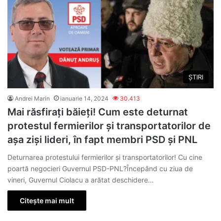
ȘTIRI
Andrei Marin
ianuarie 14, 2024
30.413
Mai răsfirați băieți! Cum este deturnat
protestul fermierilor și transportatorilor de
așa ziși lideri, în fapt membri PSD și PNL
Deturnarea protestului fermierilor și transportatorilor! Cu cine
poartă negocieri Guvernul PSD-PNL?Începând cu ziua de
vineri, Guvernul Ciolacu a arătat deschidere…
Citește mai mult