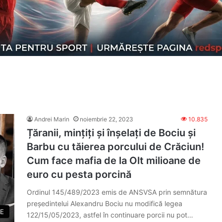
Andrei Marin
noiembrie 22, 2023
10.835
Țăranii, mințiți și înșelați de Bociu și
Barbu cu tăierea porcului de Crăciun!
Cum face mafia de la Olt milioane de
euro cu pesta porcină
Ordinul 145/489/2023 emis de ANSVSA prin semnătura
președintelui Alexandru Bociu nu modifică legea
E
122/15/05/2023, astfel în continuare porcii nu pot…