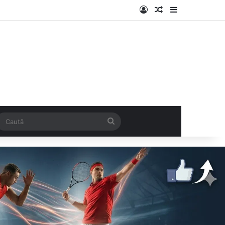
Log In
Articol aleatoriu
Sidebar
k
SS
Caută