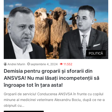
POLITICĂ
Andrei Marin
septembrie 4, 2024
11.552
Demisia pentru groparii și sforarii din
ANSVSA! Nu mai lăsați incompetenții să
îngroape tot în țara asta!
Groparii de serviciu! Conducerea ANSVSA în frunte cu copilul
minune al medicinei veterinare Alexandru Bociu, după ce ne-a
obișnuit cu…