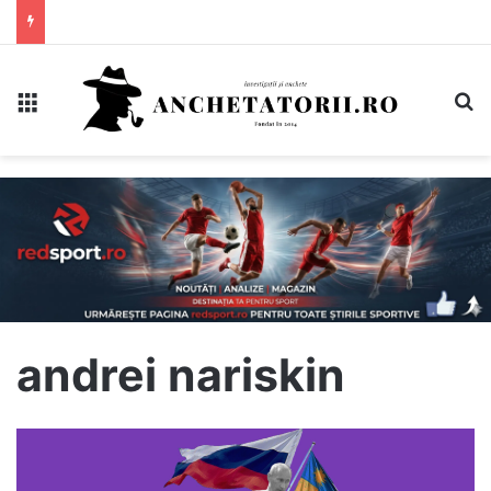
Meniu
C
andrei nariskin