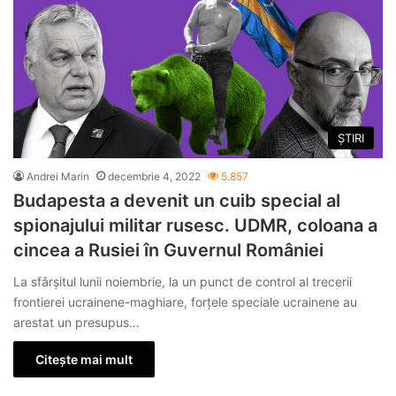
ȘTIRI
Andrei Marin
decembrie 4, 2022
5.857
Budapesta a devenit un cuib special al
spionajului militar rusesc. UDMR, coloana a
cincea a Rusiei în Guvernul României
La sfârșitul lunii noiembrie, la un punct de control al trecerii
frontierei ucrainene-maghiare, forțele speciale ucrainene au
arestat un presupus…
Citește mai mult