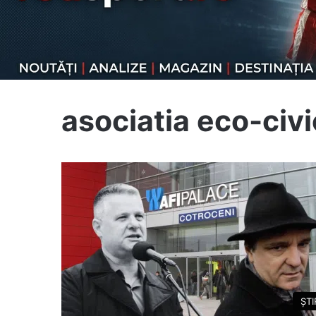
asociatia eco-civ
ȘTI