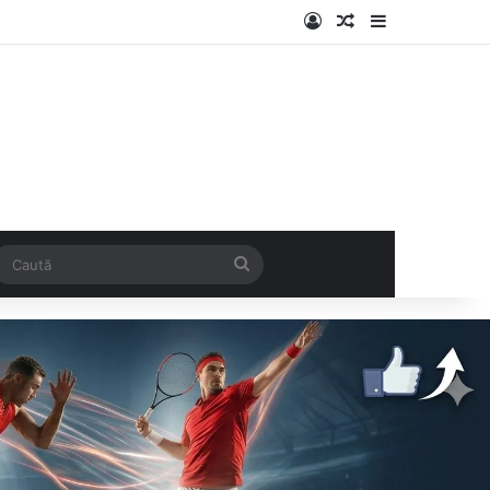
Log In
Articol aleatoriu
Sidebar
k
SS
Caută