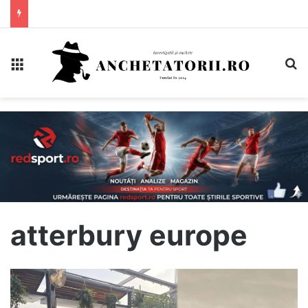
Meniu
C
atterbury europe