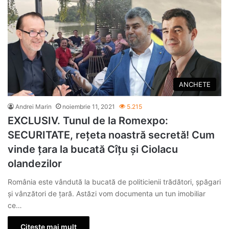
ANCHETE
Andrei Marin
noiembrie 11, 2021
5.215
EXCLUSIV. Tunul de la Romexpo:
SECURITATE, rețeta noastră secretă! Cum
vinde țara la bucată Cîțu și Ciolacu
olandezilor
România este vândută la bucată de politicienii trădători, șpăgari
și vânzători de țară. Astăzi vom documenta un tun imobiliar
ce…
Citește mai mult