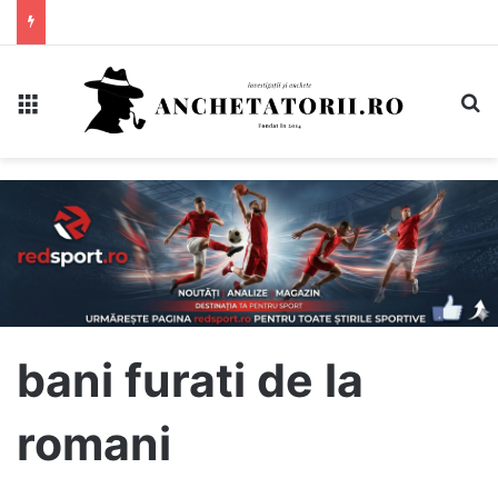
Meniu
C
bani furati de la
romani