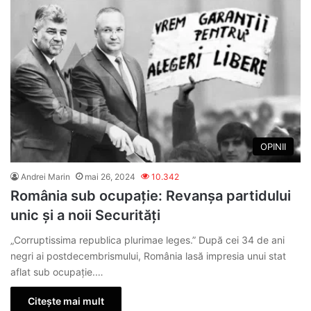
OPINII
Andrei Marin
mai 26, 2024
10.342
România sub ocupație: Revanșa partidului
unic și a noii Securități
„Corruptissima republica plurimae leges.” După cei 34 de ani
negri ai postdecembrismului, România lasă impresia unui stat
aflat sub ocupaţie.…
Citește mai mult