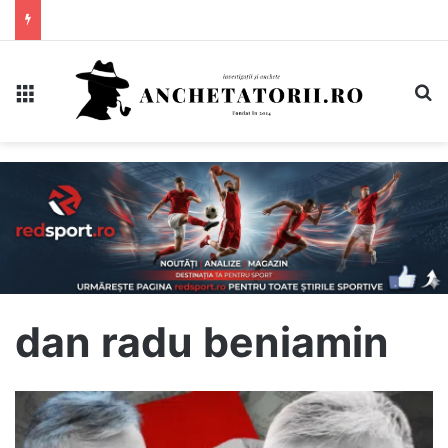
Meniu
C
dan radu beniamin