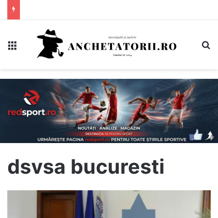
Meniu
C
dsvsa bucuresti