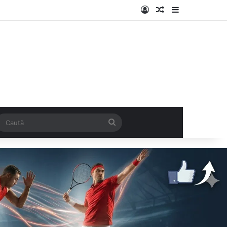
Log In
Articol aleatoriu
Sidebar
k
SS
Caută