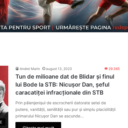
Andrei Marin
august 13, 2023
29.365
Tun de milioane dat de Blidar și finul
lui Bode la STB: Nicușor Dan, șeful
caracatiței infracționale din STB
Prin păienjenișul de escrocherii datorate setei de
putere, vanității, senilității sau pur și simplu placidității
primarului Nicușor Dan se ascunde…
E
Citește mai mult