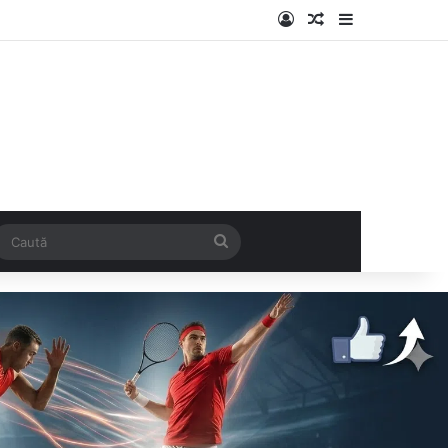
Log In
Articol aleatoriu
Sidebar
k
SS
Caută