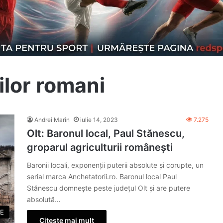
ilor romani
Andrei Marin
iulie 14, 2023
7.275
Olt: Baronul local, Paul Stănescu,
groparul agriculturii românești
Baronii locali, exponenții puterii absolute și corupte, un
serial marca Anchetatorii.ro. Baronul local Paul
Stănescu domnește peste județul Olt și are putere
absolută…
ZE
Citește mai mult