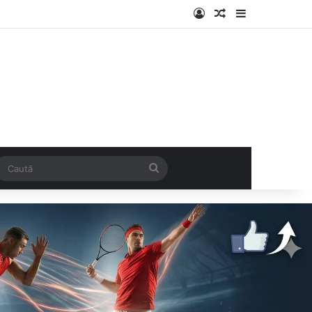
Log In
Articol aleatoriu
Sidebar
k
SS
Caută