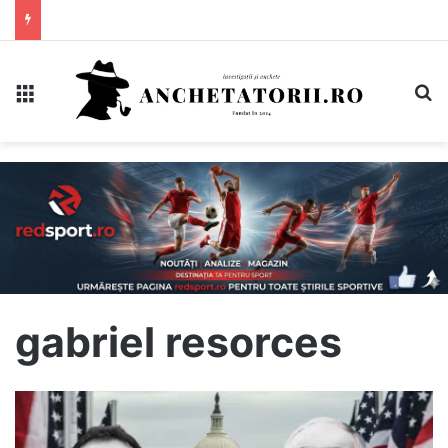
Meniu
C
gabriel resorces