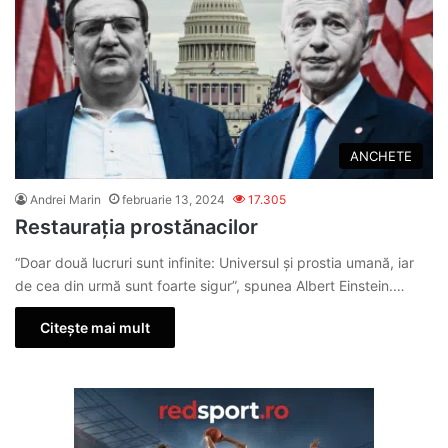
ANCHETE
Andrei Marin
februarie 13, 2024
17.305
Restaurația prostănacilor
“Doar două lucruri sunt infinite: Universul şi prostia umană, iar
de cea din urmă sunt foarte sigur”, spunea Albert Einstein.…
Citește mai mult