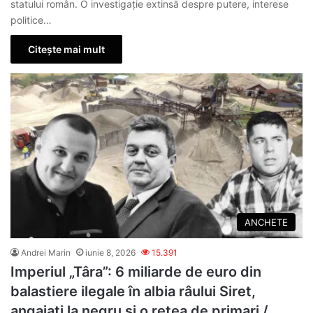
statului român. O investigație extinsă despre putere, interese
politice…
Citește mai mult
ANCHETE
Andrei Marin
iunie 8, 2026
15.391
Imperiul „Târa”: 6 miliarde de euro din
balastiere ilegale în albia râului Siret,
angajați la negru și o rețea de primari /