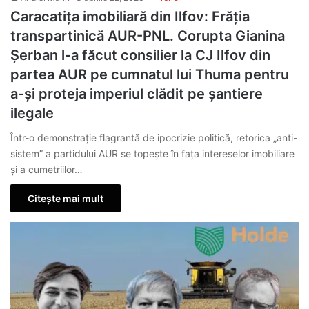
Caracatița imobiliară din Ilfov: Frăția
transpartinică AUR-PNL. Corupta Gianina
Șerban l-a făcut consilier la CJ Ilfov din
partea AUR pe cumnatul lui Thuma pentru
a-și proteja imperiul clădit pe șantiere
ilegale
Într-o demonstrație flagrantă de ipocrizie politică, retorica „anti-
sistem” a partidului AUR se topește în fața intereselor imobiliare
și a cumetriilor…
Citește mai mult