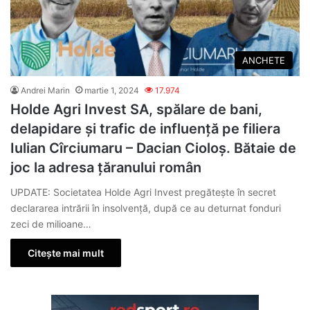
ANCHETE
Andrei Marin
martie 1, 2024
17.974
Holde Agri Invest SA, spălare de bani,
delapidare și trafic de influență pe filiera
Iulian Cîrciumaru – Dacian Cioloș. Bătaie de
joc la adresa țăranului român
UPDATE: Societatea Holde Agri Invest pregătește în secret
declararea intrării în insolvență, după ce au deturnat fonduri
zeci de milioane…
Citește mai mult