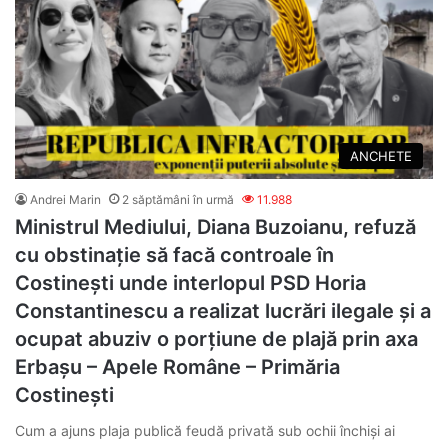
ANCHETE
Andrei Marin
2 săptămâni în urmă
11.988
Ministrul Mediului, Diana Buzoianu, refuză
cu obstinație să facă controale în
Costinești unde interlopul PSD Horia
Constantinescu a realizat lucrări ilegale și a
ocupat abuziv o porțiune de plajă prin axa
Erbașu – Apele Române – Primăria
Costinești
Cum a ajuns plaja publică feudă privată sub ochii închiși ai