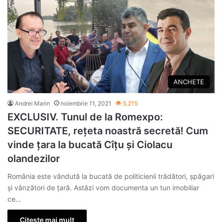
ANCHETE
Andrei Marin
noiembrie 11, 2021
5.215
EXCLUSIV. Tunul de la Romexpo:
SECURITATE, rețeta noastră secretă! Cum
vinde țara la bucată Cîțu și Ciolacu
olandezilor
România este vândută la bucată de politicienii trădători, șpăgari
și vânzători de țară. Astăzi vom documenta un tun imobiliar
ce…
Citește mai mult