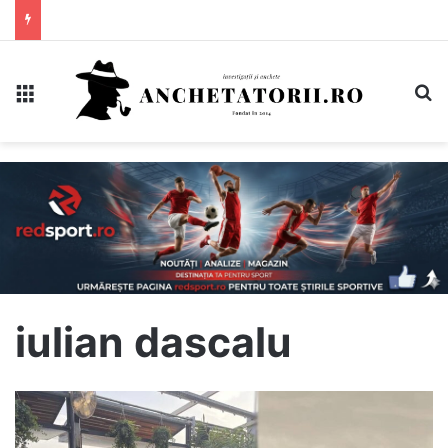
Meniu
C
iulian dascalu