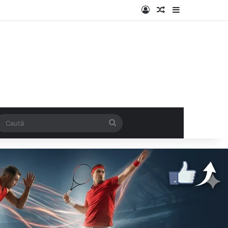
Log In
Articol aleatoriu
Sidebar
k
SS
Caută