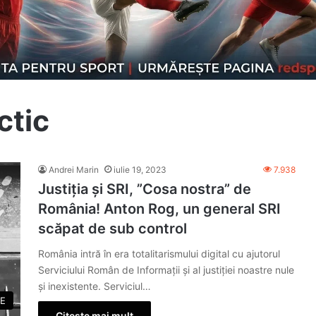
ctic
Andrei Marin
iulie 19, 2023
7.938
Justiția și SRI, ”Cosa nostra” de
România! Anton Rog, un general SRI
scăpat de sub control
România intră în era totalitarismului digital cu ajutorul
Serviciului Român de Informații și al justiției noastre nule
și inexistente. Serviciul…
ZE
Citește mai mult