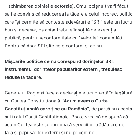
– schimbarea opiniei electorale). Omul obișnuit va fi făcut
să fie convins că reducerea la tăcere a celui incorect politic
care își permite să conteste adevărurile “SRI” este un lucru
bun și necesar, ba chiar trebuie însoțită de execuția
publică, pentru neconformitate cu “valorile” comunității.
Pentru că doar SRI știe ce e conform și ce nu.
Mișcările politice ce nu corespund dorințelor SRI,
instrumentul dorințelor păpușarilor externi, trebuiesc
reduse la tăcere.
Generalul Rog mai face o declarație elucubrantă în legătură
cu Curtea Constituțională.
”Acum avem o Curte
Constituțională care ține cu România”
, de parcă nu acesta
ar fi rolul Curții Costituționale. Poate vrea să ne spună că
acum Curtea este subordonată serviciilor trădătoare de
țară și păpușarilor externi și nu pricem noi.