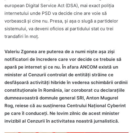
european Digital Service Act (DSA), mai exact poliția
internetului unde PSD va decide cine are voie să
vorbească și cine nu. Presa, și așa o slugă a partidelor
sistemului, va deveni oficios al partidului stat cu trei
trandafiri în moț.
Valeriu Zgonea are puterea de a numi niște așa ziși
notificatori de încredere care vor decide ce trebuie să
apară pe internet și ce nu. În afara ANCOM există un
minister al Cenzurii controlat de entități străine ce
desfășoară activități hibride în vederea schimbării ordinii
constituționale în România, iar coroborat cu declarațiile
dumneavoastră domnule general SRI, Anton Mugurel
Rog, reiese că au susținerea Centrului Naţional Cyberint
pe care îl conduceți. Ne lovim zilnic de acest minister
invizibil al Cenzurii în activitatea noastră jurnalistică.