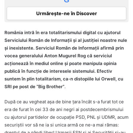
Urmărește-ne în Discover
România intră în era totalitarismului digital cu ajutorul
Serviciului Român de Informații și al justiției noastre nule
și inexistente. Serviciul Român de Informații afirmă prin
vocea generalului Anton Mugurel Rog că serviciul
acționează în mediul online și poate manipula opinia
publică în funcție de interesele sistemului. Efectiv
suntem în plin totalitarism, ca-n distopiile lui Orwell, cu
SRI pe post de “Big Brother”
.
După ce au vegheat așa de bine țara încât s-a furat tot ce
era de furat în cei 33 de ani negri ai postdecembrismului
cu ajutorul partidelor de ocupație PSD, PNL și UDMR, acum
securiștii vor să ne ia si unica armă ce ne-a mai rămas:
dreptul de a gândi liber! Urmașii FSN și ai Securității și-au