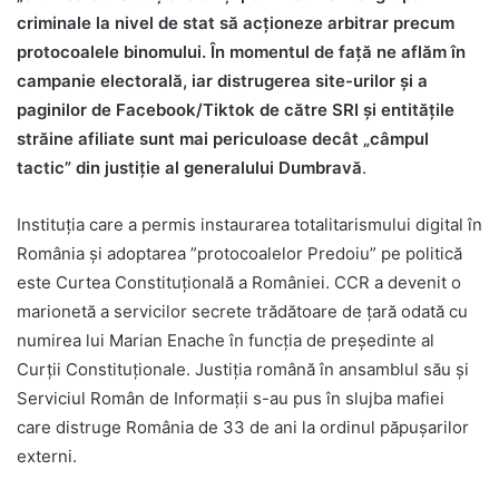
criminale la nivel de stat să acționeze arbitrar precum
protocoalele binomului.
În momentul de față ne aflăm în
campanie electorală, iar distrugerea site-urilor și a
paginilor de Facebook/Tiktok de către SRI și entitățile
străine afiliate sunt mai periculoase decât „câmpul
tactic” din justiție
al generalului Dumbravă
.
Instituția care a permis instaurarea totalitarismului digital în
România și adoptarea ”protocoalelor Predoiu” pe politică
este Curtea Constituțională a României. CCR a devenit o
marionetă a servicilor secrete trădătoare de țară odată cu
numirea lui Marian Enache în funcția de președinte al
Curții Constituționale. Justiția română în ansamblul său și
Serviciul Român de Informații s-au pus în slujba mafiei
care distruge România de 33 de ani la ordinul păpușarilor
externi.