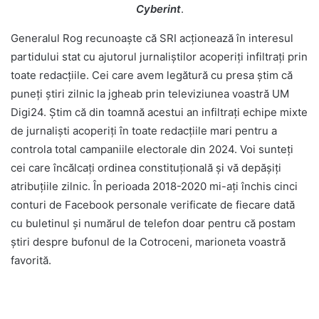
Cyberint
.
Generalul Rog recunoaște că SRI acționează în interesul
partidului stat cu ajutorul jurnaliștilor acoperiți infiltrați prin
toate redacțiile. Cei care avem legătură cu presa știm că
puneți știri zilnic la jgheab prin televiziunea voastră UM
Digi24. Știm că din toamnă acestui an infiltrați echipe mixte
de jurnaliști acoperiți în toate redacțiile mari pentru a
controla total campaniile electorale din 2024. Voi sunteți
cei care încălcați ordinea constituțională și vă depășiți
atribuțiile zilnic. În perioada 2018-2020 mi-ați închis cinci
conturi de Facebook personale verificate de fiecare dată
cu buletinul și numărul de telefon doar pentru că postam
știri despre bufonul de la Cotroceni, marioneta voastră
favorită.