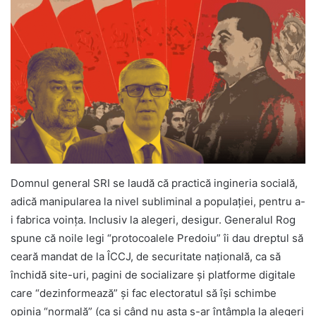
Domnul general SRI se laudă că practică ingineria socială,
adică manipularea la nivel subliminal a populației, pentru a-
i fabrica voința. Inclusiv la alegeri, desigur. Generalul Rog
spune că noile legi “protocoalele Predoiu” îi dau dreptul să
ceară mandat de la ÎCCJ, de securitate națională, ca să
închidă site-uri, pagini de socializare și platforme digitale
care “dezinformează” și fac electoratul să își schimbe
opinia “normală” (ca și când nu asta s-ar întâmpla la alegeri