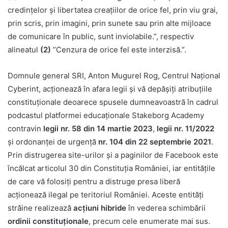
credinţelor şi libertatea creaţiilor de orice fel, prin viu grai,
prin scris, prin imagini, prin sunete sau prin alte mijloace
de comunicare în public, sunt inviolabile.”, respectiv
alineatul
(2)
”Cenzura de orice fel este interzisă.”.
Domnule general SRI, Anton Mugurel Rog, Centrul Naţional
Cyberint, acționează în afara legii și vă depășiți atribuțiile
constituționale deoarece spusele dumneavoastră în cadrul
podcastul platformei educaționale Stakeborg Academy
contravin
legii
nr. 58 din 14 martie 2023
,
legii nr. 11/2022
și ordonanței de urgență
nr. 104 din 22 septembrie 2021
.
Prin distrugerea site-urilor și a paginilor de Facebook este
încălcat articolul 30 din Constituția României, iar entitățile
de care vă folosiți pentru a distruge presa liberă
acționează ilegal pe teritoriul României. Aceste entități
străine realizează
acțiuni hibride
în vederea schimbării
ordinii constituționale
, precum cele enumerate mai sus.