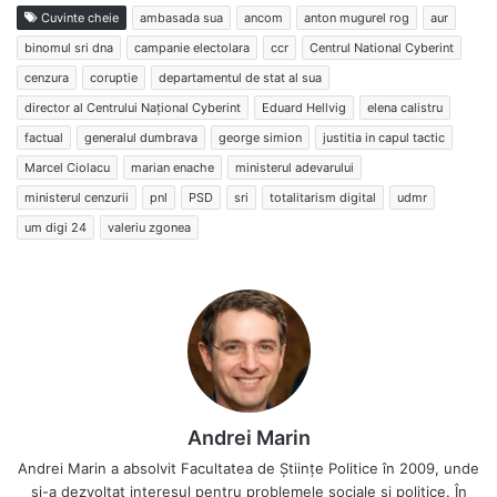
Cuvinte cheie
ambasada sua
ancom
anton mugurel rog
aur
binomul sri dna
campanie electolara
ccr
Centrul National Cyberint
cenzura
coruptie
departamentul de stat al sua
director al Centrului Naţional Cyberint
Eduard Hellvig
elena calistru
factual
generalul dumbrava
george simion
justitia in capul tactic
Marcel Ciolacu
marian enache
ministerul adevarului
ministerul cenzurii
pnl
PSD
sri
totalitarism digital
udmr
um digi 24
valeriu zgonea
Andrei Marin
Andrei Marin a absolvit Facultatea de Științe Politice în 2009, unde
și-a dezvoltat interesul pentru problemele sociale și politice. În