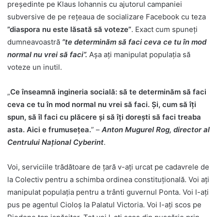
președinte pe Klaus Iohannis cu ajutorul campaniei
subversive de pe rețeaua de socializare Facebook cu teza
”diaspora nu este lăsată să voteze”
. Exact cum spuneți
dumneavoastră
”te determinăm să faci ceva ce tu în mod
normal nu vrei să faci”.
Așa ați manipulat populația să
voteze un inutil.
„
Ce înseamnă ingineria socială: să te determinăm să faci
ceva ce tu în mod normal nu vrei să faci. Și, cum să îți
spun, să îl faci cu plăcere și să îți dorești să faci treaba
asta. Aici e frumusețea.
” –
Anton Mugurel Rog, director al
Centrului Naţional Cyberint
.
Voi, serviciile trădătoare de țară v-ați urcat pe cadavrele de
la Colectiv pentru a schimba ordinea constituțională. Voi ați
manipulat populația pentru a trânti guvernul Ponta. Voi l-ați
pus pe agentul Cioloș la Palatul Victoria. Voi l-ați scos pe