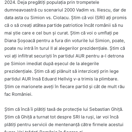
2024. Deja pregătiți populația prin trompetele
dumneavoastră cu scenariul 2000 Vadim vs. Iliescu, dar de
data asta cu Simion vs. Ciolacu. Știm că voi (SRI) ați promis
că o să creați atâtea partide patriotice încât românii să nu
mai știe care e cel bun și curat. Știm că voi o umflați pe
Diana Șoșoacă pentru a fura din voturile lui Simion, poate,
poate nu intră în turul II al alegerilor prezidențiale. Știm că
voi ați infiltrat securiști în partidul AUR pentru a-l detrona
pe Simion imediat după eșecul de la alegerile
prezidențiale. Știm că ați plănuit să interziceți prin lege
partidul AUR însă Eduard Hellvig v-a trimis la plimbare.
Știm ce marionete aveți în fiecare partid și cât de mult rău
fac României.
Știm că încă îi plătiți taxă de protecție lui Sebastian Ghiță.
Știm că Ghiță a turnat tot despre SRI la ruși, iar voi încă
plătiți pentru servicii de mentenanță către firmele acestui