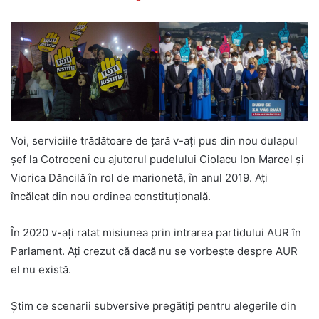
Voi, serviciile trădătoare de țară v-ați pus din nou dulapul
șef la Cotroceni cu ajutorul pudelului Ciolacu Ion Marcel și
Viorica Dăncilă în rol de marionetă, în anul 2019. Ați
încălcat din nou ordinea constituțională.
În 2020 v-ați ratat misiunea prin intrarea partidului AUR în
Parlament. Ați crezut că dacă nu se vorbește despre AUR
el nu există.
Știm ce scenarii subversive pregătiți pentru alegerile din