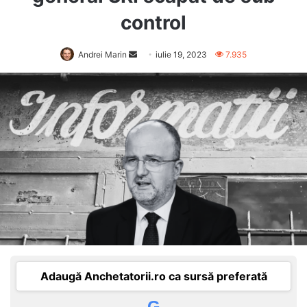
control
Send
Andrei Marin
iulie 19, 2023
7.935
an
email
Adaugă Anchetatorii.ro ca sursă preferată
G