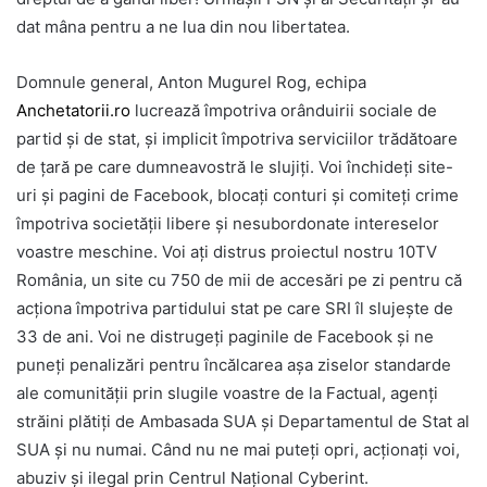
dat mâna pentru a ne lua din nou libertatea.
Domnule general, Anton Mugurel Rog, echipa
Anchetatorii.ro
lucrează împotriva orânduirii sociale de
partid și de stat, și implicit împotriva serviciilor trădătoare
de țară pe care dumneavostră le slujiți. Voi închideți site-
uri și pagini de Facebook, blocați conturi și comiteți crime
împotriva societății libere și nesubordonate intereselor
voastre meschine. Voi ați distrus proiectul nostru 10TV
România, un site cu 750 de mii de accesări pe zi pentru că
acționa împotriva partidului stat pe care SRI îl slujește de
33 de ani. Voi ne distrugeți paginile de Facebook și ne
puneți penalizări pentru încălcarea așa ziselor standarde
ale comunității prin slugile voastre de la Factual, agenți
străini plătiți de Ambasada SUA și Departamentul de Stat al
SUA și nu numai. Când nu ne mai puteți opri, acționați voi,
abuziv și ilegal prin Centrul Naţional Cyberint.