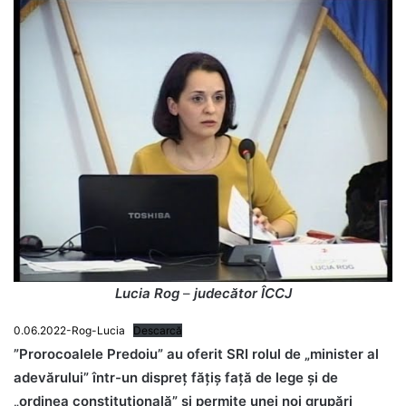
Lucia Rog
–
judecător ÎCCJ
0.06.2022-Rog-Lucia
Descarcă
”Prorocoalele Predoiu” au oferit SRI rolul de „minister al
adevărului” într-un dispreț fățiș față de lege și de
„ordinea constituțională”
și permite unei noi grupări