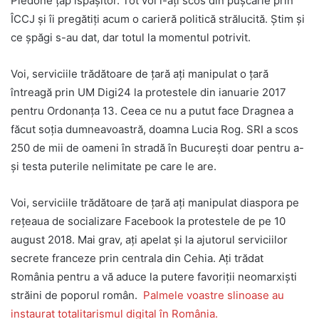
Piedone țap ispășitor. Tot voi l-ați scos din pușcărie prin
ÎCCJ și îi pregătiți acum o carieră politică strălucită. Știm și
ce șpăgi s-au dat, dar totul la momentul potrivit.
Voi, serviciile trădătoare de țară ați manipulat o țară
întreagă prin UM Digi24 la protestele din ianuarie 2017
pentru Ordonanța 13. Ceea ce nu a putut face Dragnea a
făcut soția dumneavoastră, doamna Lucia Rog. SRI a scos
250 de mii de oameni în stradă în București doar pentru a-
și testa puterile nelimitate pe care le are.
Voi, serviciile trădătoare de țară ați manipulat diaspora pe
rețeaua de socializare Facebook la protestele de pe 10
august 2018. Mai grav, ați apelat și la ajutorul serviciilor
secrete franceze prin centrala din Cehia. Ați trădat
România pentru a vă aduce la putere favoriții neomarxiști
străini de poporul român.
Palmele voastre slinoase au
instaurat totalitarismul digital în România.