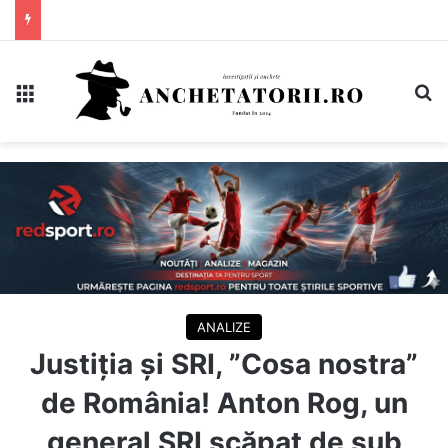
Meniu
C
ANALIZE
Justiția și SRI, ”Cosa nostra”
de România! Anton Rog, un
general SRI scăpat de sub