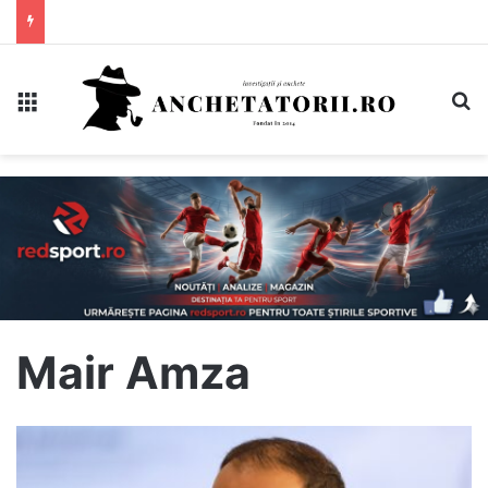
Meniu
C
Mair Amza