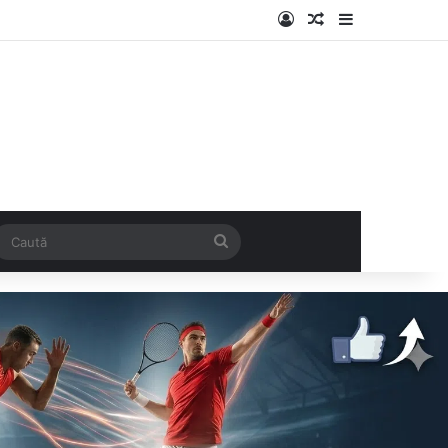
Log In
Articol aleatoriu
Sidebar
k
SS
Caută