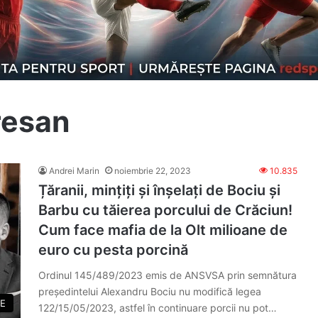
resan
Andrei Marin
noiembrie 22, 2023
10.835
Țăranii, mințiți și înșelați de Bociu și
Barbu cu tăierea porcului de Crăciun!
Cum face mafia de la Olt milioane de
euro cu pesta porcină
Ordinul 145/489/2023 emis de ANSVSA prin semnătura
președintelui Alexandru Bociu nu modifică legea
E
122/15/05/2023, astfel în continuare porcii nu pot…