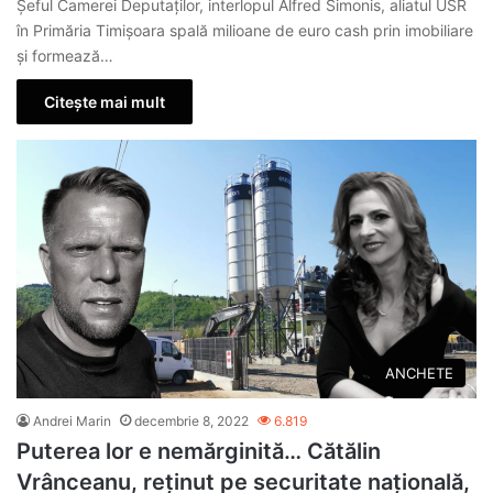
Șeful Camerei Deputaților, interlopul Alfred Simonis, aliatul USR
în Primăria Timișoara spală milioane de euro cash prin imobiliare
și formează…
Citește mai mult
ANCHETE
Andrei Marin
decembrie 8, 2022
6.819
Puterea lor e nemărginită… Cătălin
Vrânceanu, reținut pe securitate națională,