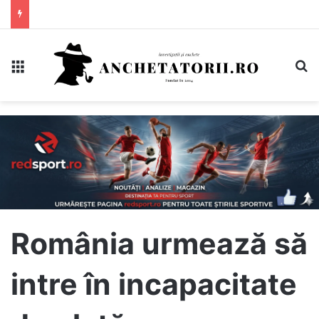
Meniu
C
România urmează să
intre în incapacitate