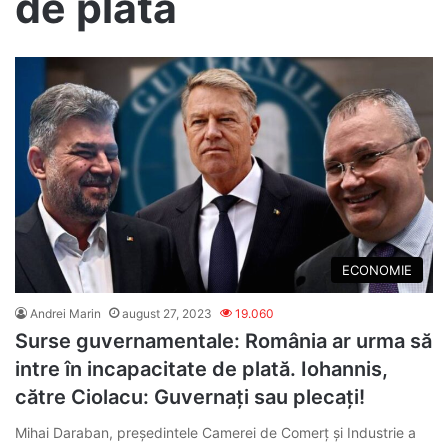
de plată
ECONOMIE
Andrei Marin
august 27, 2023
19.060
Surse guvernamentale: România ar urma să
intre în incapacitate de plată. Iohannis,
către Ciolacu: Guvernați sau plecați!
Mihai Daraban, președintele Camerei de Comerț și Industrie a