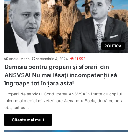
POLITICĂ
Andrei Marin
septembrie 4, 2024
11.552
Demisia pentru groparii și sforarii din
ANSVSA! Nu mai lăsați incompetenții să
îngroape tot în țara asta!
Groparii de serviciu! Conducerea ANSVSA în frunte cu copilul
minune al medicinei veterinare Alexandru Bociu, după ce ne-a
obișnuit cu…
Citește mai mult