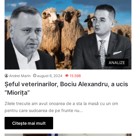
ANALIZE
Andrei Marin
august 6, 2024
15.598
Șeful veterinarilor, Bociu Alexandru, a ucis
”Miorița”
Zilele trecute am avut onoarea de a sta la masă cu un om
pentru care sudoarea de pe frunte nu…
Citește mai mult