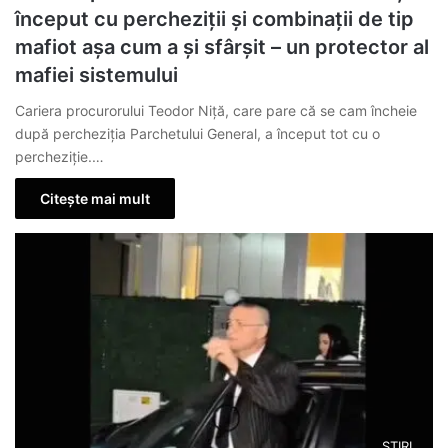
început cu percheziții și combinații de tip
mafiot așa cum a și sfârșit – un protector al
mafiei sistemului
Cariera procurorului Teodor Niță, care pare că se cam încheie
după percheziția Parchetului General, a început tot cu o
percheziție.…
Citește mai mult
ȘTIRI