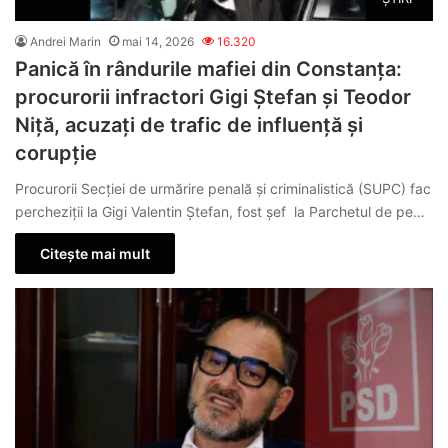
Andrei Marin
mai 14, 2026
16.320
Panică în rândurile mafiei din Constanța:
procurorii infractori Gigi Ștefan și Teodor
Niță, acuzați de trafic de influență și
corupție
Procurorii Secției de urmărire penală și criminalistică (SUPC) fac
percheziții la Gigi Valentin Ștefan, fost șef la Parchetul de pe…
Citește mai mult