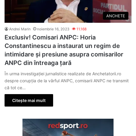
ANCHETE
Andrei Marin
noiembrie 16, 2023
11.168
Exclusiv! Comisari ANPC: Horia
Constantinescu a instaurat un regim de
intimidare și presiune asupra comisarilor
ANPC din întreaga țară
În urma investigației jurnalistice realizate de Anchetatorii.ro
despre corupția de la vârful ANPC, comisarii ANPC ne transmit
că tot ce…
Citește mai mult