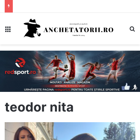
Meniu
C
teodor nita