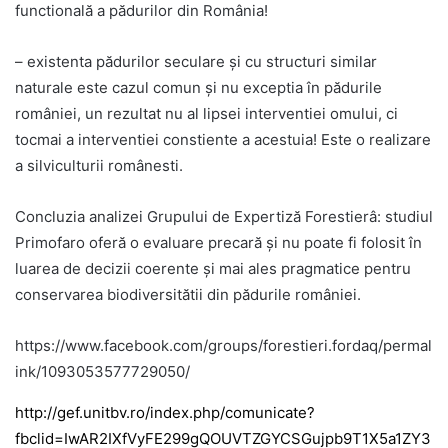
functională a pădurilor din România!
– existenta pădurilor seculare și cu structuri similar
naturale este cazul comun și nu exceptia în pădurile
româniei, un rezultat nu al lipsei interventiei omului, ci
tocmai a interventiei constiente a acestuia! Este o realizare
a silviculturii românesti.
Concluzia analizei Grupului de Expertiză Forestierâ: studiul
Primofaro oferă o evaluare precară și nu poate fi folosit în
luarea de decizii coerente și mai ales pragmatice pentru
conservarea biodiversitătii din pădurile româniei.
https://www.facebook.com/groups/forestieri.fordaq/permal
ink/1093053577729050/
http://gef.unitbv.ro/index.php/comunicate?
fbclid=IwAR2IXfVyFE299gQOUVTZGYCSGujpb9T1X5a1ZY3