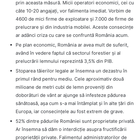
prin aceasta măsură. Micii operatori economici, cei cu
câte 10-20 angajați, vor falimenta imediat. Vorbim de
4600 de mici firme de exploatare și 7.000 de firme de
prelucrare și din industria mobilei. Aceste consecințe
ar adânci criza cu care se confruntă România acum.
Pe plan economic, România ar avea mult de suferit,
având în vedere faptul că sectorul forestier și al
prelucrării lemnului reprezintă 3,5% din PIB.
Stoparea tăierilor legale ar însemna un dezastru în
primul rând pentru mediu. Cele aproximativ două
milioane de metri cubi de lemn proveniți din
doborâturi de vânt ar ajunge să infesteze pădurea
sănătoasă, așa cum s-a mai întâmplat și în alte țări din
Europa, iar consecințele au fost extrem de grave.
52% dintre pădurile României sunt proprietate privată.
Ar însemna să dăm o interdicție asupra fructificării
proprietății private. Falimentul administratorilor de