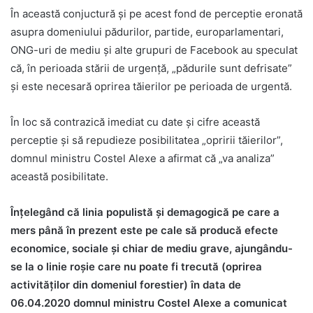
În această conjuctură și pe acest fond de perceptie eronată
asupra domeniului pădurilor, partide, europarlamentari,
ONG-uri de mediu și alte grupuri de Facebook au speculat
că, în perioada stării de urgență, „pădurile sunt defrisate”
și este necesară oprirea tăierilor pe perioada de urgentă.
În loc să contrazică imediat cu date și cifre această
perceptie și să repudieze posibilitatea „opririi tăierilor”,
domnul ministru Costel Alexe a afirmat că „va analiza”
această posibilitate.
Înțelegând că linia populistă și demagogică pe care a
mers până în prezent este pe cale să producă efecte
economice, sociale și chiar de mediu grave, ajungându-
se la o linie roșie care nu poate fi trecută (oprirea
activităților din domeniul forestier) în data de
06.04.2020 domnul ministru Costel Alexe a comunicat