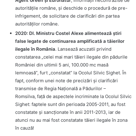
Agent Green și Euronatur
, informații necontrazise de
autoritățile române, și deschide o procedură de pre-
infrigement, de solicitare de clarificări din partea
autorităților române.
2020: Dl. Ministru Costel Alexe alimentează știri
false legate de continuarea amplificată a tăierilor
ilegale în România
. Lansează acuzatii privind
constatarea „celei mai mari tăieri ilegale din pădurile
României din ultimii 5 ani, 100.000 mc masă
lemnoasă”, furt „constatat” la Ocolul Silvic Sighet. În
fapt, conform unei note de precizări și clarificări
transmise de Regia Națională a Pădurilor –
Romsilva, față de aspectele incriminate la Ocolul Silvic
Sighet: faptele sunt din perioada 2005-2011, au fost
constatate și sancționate în anii 2011-2013, iar de
atunci nu au mai fost constatate tăieri ilegale în zona
în cauză!