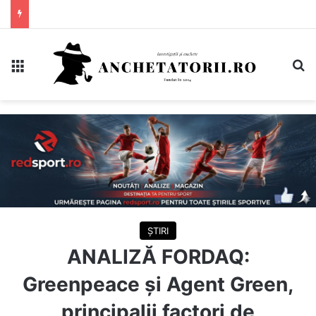
Meniu
C
ȘTIRI
ANALIZĂ FORDAQ:
Greenpeace și Agent Green,
principalii factori de