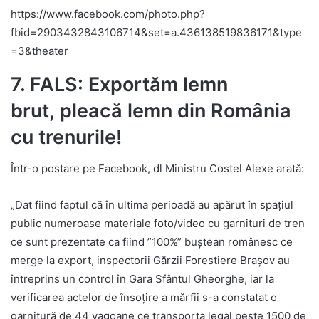
https://www.facebook.com/photo.php?
fbid=2903432843106714&set=a.436138519836171&type
=3&theater
7. FALS: Exportăm lemn
brut, pleacă lemn din România
cu trenurile!
Într-o postare pe Facebook, dl Ministru Costel Alexe arată:
„Dat fiind faptul că în ultima perioadă au apărut în spațiul
public numeroase materiale foto/video cu garnituri de tren
ce sunt prezentate ca fiind ”100%” buștean românesc ce
merge la export, inspectorii Gărzii Forestiere Brașov au
întreprins un control în Gara Sfântul Gheorghe, iar la
verificarea actelor de însoțire a mărfii s-a constatat o
garnitură de 44 vagoane ce transporta legal peste 1500 de