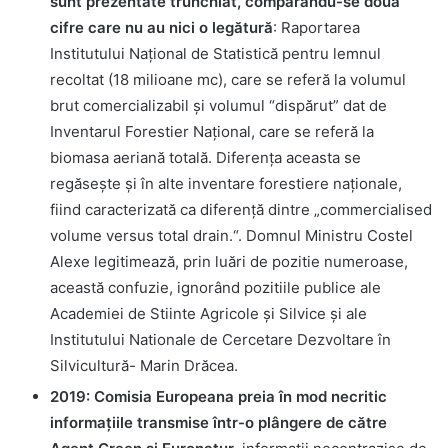
sunt prezentate trunchiat, comparându-se două
cifre care nu au nici o legătură
: Raportarea
Institutului Național de Statistică pentru lemnul
recoltat (18 milioane mc), care se referă la volumul
brut comercializabil și volumul “dispărut” dat de
Inventarul Forestier Național, care se referă la
biomasa aeriană totală. Diferența aceasta se
regăsește și în alte inventare forestiere naționale,
fiind caracterizată ca diferență dintre „commercialised
volume versus total drain.“. Domnul Ministru Costel
Alexe legitimează, prin luări de pozitie numeroase,
această confuzie, ignorând pozitiile publice ale
Academiei de Stiinte Agricole și Silvice și ale
Institutului Nationale de Cercetare Dezvoltare în
Silvicultură- Marin Drăcea.
2019: Comisia Europeana preia în mod necritic
informațiile transmise într-o plângere de către