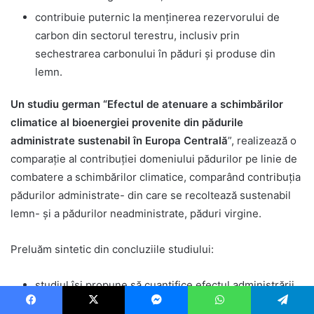
contribuie puternic la menținerea rezervorului de
carbon din sectorul terestru, inclusiv prin
sechestrarea carbonului în păduri și produse din
lemn.
Un studiu german “Efectul de atenuare a schimbărilor
climatice al bioenergiei provenite din pădurile
administrate sustenabil în Europa Centrală
”, realizează o
comparație al contribuției domeniului pădurilor pe linie de
combatere a schimbărilor climatice, comparând contribuția
pădurilor administrate- din care se recoltează sustenabil
lemn- și a pădurilor neadministrate, păduri virgine.
Preluăm sintetic din concluziile studiului:
studiul își propune să cuantifice efectul administrării
durabile a pădurilor din Europa Centrală asupra
Facebook
X
Messenger
WhatsApp
Telegram