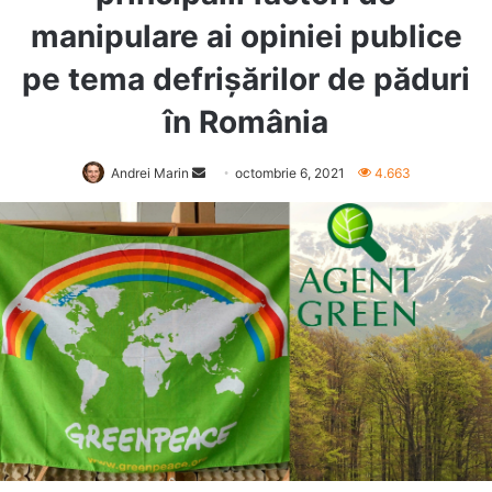
manipulare ai opiniei publice
pe tema defrișărilor de păduri
în România
Send
Andrei Marin
octombrie 6, 2021
4.663
an
email