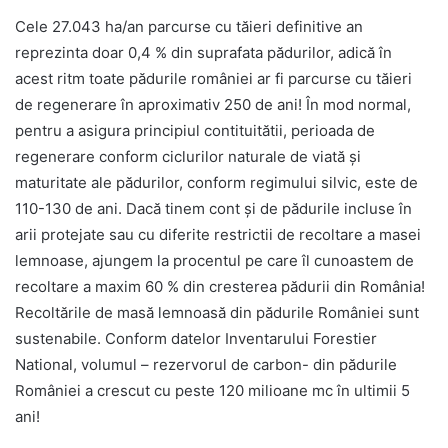
Cele 27.043 ha/an parcurse cu tăieri definitive an
reprezinta doar 0,4 % din suprafata pădurilor, adică în
acest ritm toate pădurile româniei ar fi parcurse cu tăieri
de regenerare în aproximativ 250 de ani! În mod normal,
pentru a asigura principiul contituitătii, perioada de
regenerare conform ciclurilor naturale de viată și
maturitate ale pădurilor, conform regimului silvic, este de
110-130 de ani. Dacă tinem cont și de pădurile incluse în
arii protejate sau cu diferite restrictii de recoltare a masei
lemnoase, ajungem la procentul pe care îl cunoastem de
recoltare a maxim 60 % din cresterea pădurii din România!
Recoltările de masă lemnoasă din pădurile României sunt
sustenabile. Conform datelor Inventarului Forestier
National, volumul – rezervorul de carbon- din pădurile
României a crescut cu peste 120 milioane mc în ultimii 5
ani!