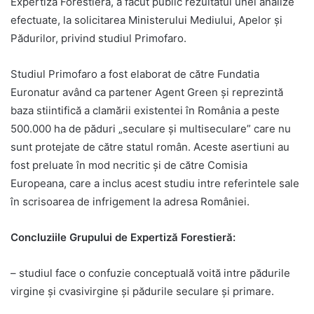
Expertiză Forestieră, a făcut public rezultatul unei analize
efectuate, la solicitarea Ministerului Mediului, Apelor și
Pădurilor, privind studiul Primofaro.
Studiul Primofaro a fost elaborat de către Fundatia
Euronatur având ca partener Agent Green și reprezintă
baza stiintifică a clamării existentei în România a peste
500.000 ha de păduri „seculare și multiseculare” care nu
sunt protejate de către statul român. Aceste asertiuni au
fost preluate în mod necritic și de către Comisia
Europeana, care a inclus acest studiu intre referintele sale
în scrisoarea de infrigement la adresa României.
Concluziile Grupului de Expertiză Forestieră:
– studiul face o confuzie conceptuală voită intre pădurile
virgine și cvasivirgine și pădurile seculare și primare.