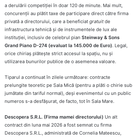
a derulării competiției în doar 120 de minute. Mai mult,
concurenții au plătit taxe de participare direct către firma
privată a directorului, care a beneficiat
gratuit
de
infrastructura tehnică și de instrumentele de lux ale
instituției, inclusiv de celebrul pian
Steinway & Sons
Grand Piano D-274 (evaluat la 145.000 de Euro)
. Legal,
orice chiriaș plătește strict accesul la spațiu, nu și
utilizarea bunurilor publice de o asemenea valoare.
Tiparul a continuat în zilele următoare: contracte
prelungite teoretic pe Sala Mică (pentru a plăti o chirie sub
jumătate din tariful normal), deși evenimentul cu un public
numeros s-a desfășurat, de facto, tot în Sala Mare.
Descopera S.R.L. (Firma mamei directorului)
Un alt
contract din luna mai 2026 a fost semnat cu firma
Descopera S.R.L., administrată de Cornelia Mateescu,