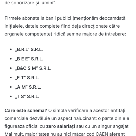
de sonorizare și lumini”.
Firmele abonate la banii publici (menționăm deocamdată
inițialele, datele complete fiind deja direcționate către
organele competente) ridică semne majore de întrebare:
„B.R.L” S.R.L.
„B E E” S.R.L.
„B&C S M” S.R.L.
„F T” S.R.L.
„A M” S.R.L.
„T S” S.R.L.
Care este schema?
O simplă verificare a acestor entități
comerciale dezvăluie un aspect halucinant: o parte din ele
figurează oficial cu
zero salariați
sau cu un singur angajat.
Mai mult, majoritatea nu au nici măcar cod CAEN aferent