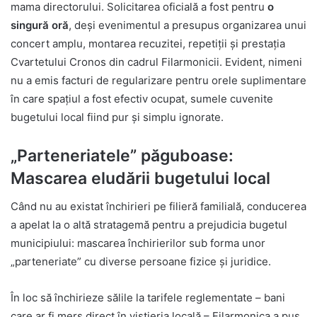
mama directorului. Solicitarea oficială a fost pentru
o
singură oră
, deși evenimentul a presupus organizarea unui
concert amplu, montarea recuzitei, repetiții și prestația
Cvartetului Cronos din cadrul Filarmonicii. Evident, nimeni
nu a emis facturi de regularizare pentru orele suplimentare
în care spațiul a fost efectiv ocupat, sumele cuvenite
bugetului local fiind pur și simplu ignorate.
„Parteneriatele” păguboase:
Mascarea eludării bugetului local
Când nu au existat închirieri pe filieră familială, conducerea
a apelat la o altă stratagemă pentru a prejudicia bugetul
municipiului: mascarea închirierilor sub forma unor
„parteneriate” cu diverse persoane fizice și juridice.
În loc să închirieze sălile la tarifele reglementate – bani
care ar fi mers direct în vistieria locală – Filarmonica a pus