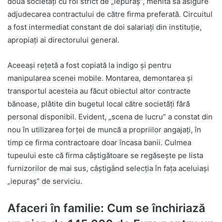
doua societăți cu rol strict de „iepuraș”, menită să asigure
adjudecarea contractului de către firma preferată. Circuitul
a fost intermediat constant de doi salariați din instituție,
apropiați ai directorului general.
Aceeași rețetă a fost copiată la indigo și pentru
manipularea scenei mobile. Montarea, demontarea și
transportul acesteia au făcut obiectul altor contracte
bănoase, plătite din bugetul local către societăți fără
personal disponibil. Evident, „scena de lucru” a constat din
nou în utilizarea forței de muncă a propriilor angajați, în
timp ce firma contractoare doar încasa banii. Culmea
tupeului este că firma câștigătoare se regăsește pe lista
furnizorilor de mai sus, câștigând selecția în fața aceluiași
„iepuraș” de serviciu.
Afaceri în familie: Cum se închiriază