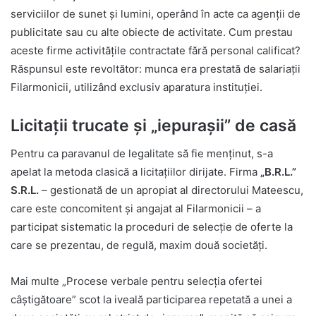
serviciilor de sunet și lumini, operând în acte ca agenții de
publicitate sau cu alte obiecte de activitate. Cum prestau
aceste firme activitățile contractate fără personal calificat?
Răspunsul este revoltător: munca era prestată de salariații
Filarmonicii, utilizând exclusiv aparatura instituției.
Licitații trucate și „iepurașii” de casă
Pentru ca paravanul de legalitate să fie menținut, s-a
apelat la metoda clasică a licitațiilor dirijate. Firma
„B.R.L.”
S.R.L.
– gestionată de un apropiat al directorului Mateescu,
care este concomitent și angajat al Filarmonicii – a
participat sistematic la proceduri de selecție de oferte la
care se prezentau, de regulă, maxim două societăți.
Mai multe „Procese verbale pentru selecția ofertei
câștigătoare” scot la iveală participarea repetată a unei a