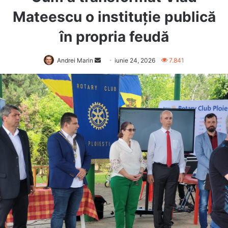
Mateescu o instituție publică
în propria feudă
Send
Andrei Marin
iunie 24, 2026
7.841
an
email