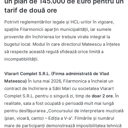
un pian de 145.000 de Euro pentru un
tarif de două ore
Potrivit reglementărilor legale și HCL-urilor în vigoare,
spațiile Filarmonicii aparțin municipalității, iar sumele
provenite din închirierea lor trebuie virate integral la
bugetul local. Modul în care directorul Mateescu a înțeles
să respecte această regulă sfidează orice limită a
incompatibilității.
Vlarart Complet S.R.L. (Firma administrată de Vlad
Mateescu)
În luna mai 2026, Filarmonica a încheiat un
contract de închiriere a Sălii Mari cu societatea Vlarart
Complet S.R.L. pentru o singură zi, timp de
doar 2 ore
. În
realitate, sala a fost ocupată o perioadă mult mai lungă
pentru desfășurarea „Concursului de interpretare muzicală
(pian, vioară, canto) – Ediția a V-a”. Filmările și numărul
mare de participanți demonstrează imposibilitatea tehnică