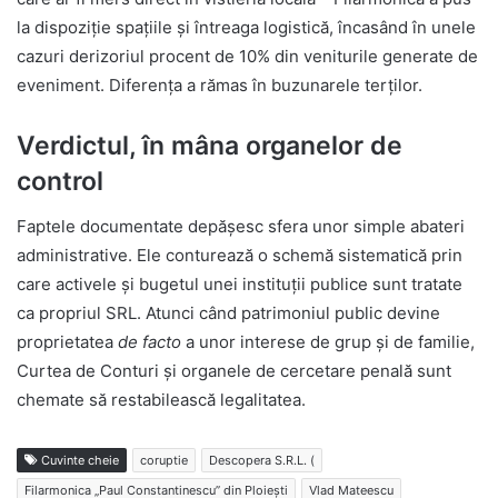
la dispoziție spațiile și întreaga logistică, încasând în unele
cazuri derizoriul procent de 10% din veniturile generate de
eveniment. Diferența a rămas în buzunarele terților.
Verdictul, în mâna organelor de
control
Faptele documentate depășesc sfera unor simple abateri
administrative. Ele conturează o schemă sistematică prin
care activele și bugetul unei instituții publice sunt tratate
ca propriul SRL. Atunci când patrimoniul public devine
proprietatea
de facto
a unor interese de grup și de familie,
Curtea de Conturi și organele de cercetare penală sunt
chemate să restabilească legalitatea.
Cuvinte cheie
coruptie
Descopera S.R.L. (
Filarmonica „Paul Constantinescu” din Ploiești
Vlad Mateescu