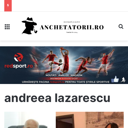
Meniu
C
andreea lazarescu