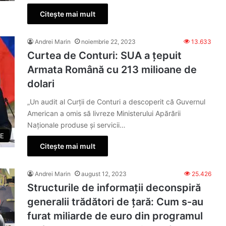
Citește mai mult
Andrei Marin
noiembrie 22, 2023
13.633
Curtea de Conturi: SUA a țepuit
Armata Română cu 213 milioane de
dolari
„Un audit al Curții de Conturi a descoperit că Guvernul
American a omis să livreze Ministerului Apărării
Naționale produse și servicii…
E
Citește mai mult
Andrei Marin
august 12, 2023
25.426
Structurile de informații deconspiră
generalii trădători de țară: Cum s-au
furat miliarde de euro din programul