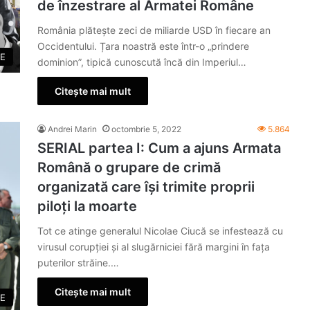
de înzestrare al Armatei Române
România plăteşte zeci de miliarde USD în fiecare an
Occidentului. Țara noastră este într-o „prindere
E
dominion”, tipică cunoscută încă din Imperiul…
Citește mai mult
Andrei Marin
octombrie 5, 2022
5.864
SERIAL partea I: Cum a ajuns Armata
Română o grupare de crimă
organizată care își trimite proprii
piloți la moarte
Tot ce atinge generalul Nicolae Ciucă se infestează cu
virusul corupției și al slugărniciei fără margini în fața
puterilor străine.…
Citește mai mult
E