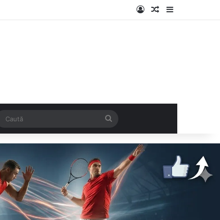
Log In
Articol aleatoriu
Sidebar
k
SS
Caută