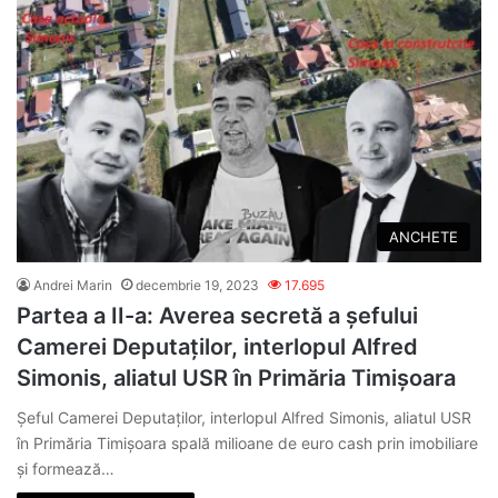
ANCHETE
Andrei Marin
decembrie 19, 2023
17.695
Partea a II-a: Averea secretă a șefului
Camerei Deputaților, interlopul Alfred
Simonis, aliatul USR în Primăria Timișoara
Șeful Camerei Deputaților, interlopul Alfred Simonis, aliatul USR
în Primăria Timișoara spală milioane de euro cash prin imobiliare
și formează…