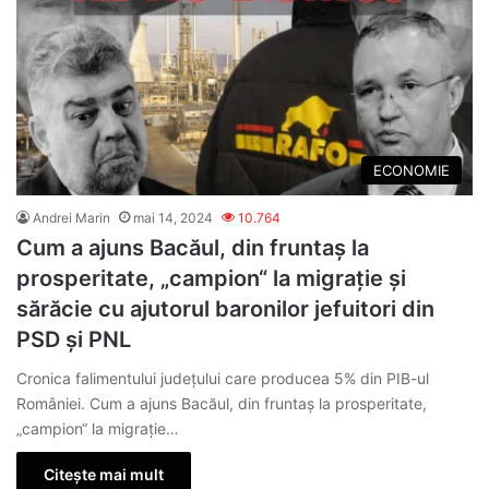
ECONOMIE
Andrei Marin
mai 14, 2024
10.764
Cum a ajuns Bacăul, din fruntaş la
prosperitate, „campion“ la migraţie şi
sărăcie cu ajutorul baronilor jefuitori din
PSD și PNL
Cronica falimentului judeţului care producea 5% din PIB-ul
României. Cum a ajuns Bacăul, din fruntaş la prosperitate,
„campion“ la migraţie…
Citește mai mult