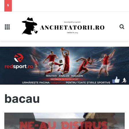
Meniu
C
bacau