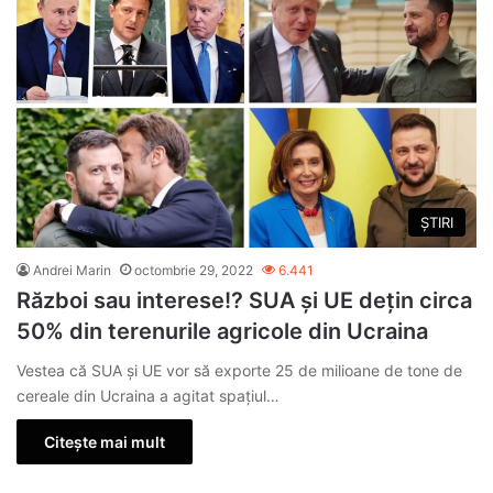
ȘTIRI
Andrei Marin
octombrie 29, 2022
6.441
Război sau interese!? SUA și UE dețin circa
50% din terenurile agricole din Ucraina
Vestea că SUA și UE vor să exporte 25 de milioane de tone de
cereale din Ucraina a agitat spațiul…
Citește mai mult