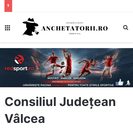
Meniu
C
Consiliul Județean
Vâlcea