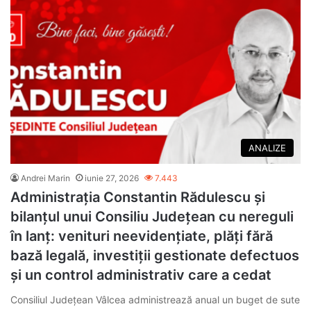
ANALIZE
Andrei Marin
iunie 27, 2026
7.443
Administrația Constantin Rădulescu și
bilanțul unui Consiliu Județean cu nereguli
în lanț: venituri neevidențiate, plăți fără
bază legală, investiții gestionate defectuos
și un control administrativ care a cedat
Consiliul Județean Vâlcea administrează anual un buget de sute