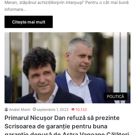
Meran, stăpânul achizițiilorprin interpuși” Pentru o cât mai bună
informare…
Citește mai mult
POLITICĂ
Andrei Marin
septembrie 1, 2023
10.132
Primarul Nicușor Dan refuză să prezinte
Scrisoarea de garanție pentru buna
garanție depusă de Astra Vagoane Călători