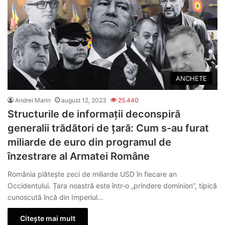
ANCHETE
Andrei Marin
august 12, 2023
25.440
Structurile de informații deconspiră
generalii trădători de țară: Cum s-au furat
miliarde de euro din programul de
înzestrare al Armatei Române
România plăteşte zeci de miliarde USD în fiecare an
Occidentului. Țara noastră este într-o „prindere dominion”, tipică
cunoscută încă din Imperiul…
Citește mai mult