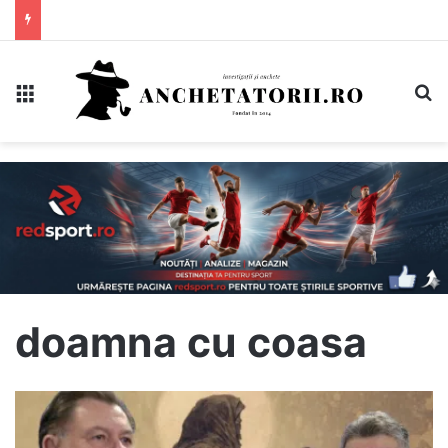
Meniu
C
doamna cu coasa