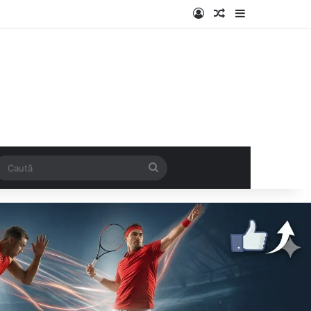
Log In
Articol aleatoriu
Sidebar
k
SS
Caută