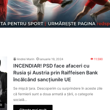
Andrei Marin
ianuarie 19, 2024
11.590
INCENDIAR! PSD face afaceri cu
Rusia și Austria prin Raiffeisen Bank
încălcând sancțiunile UE
Se mișcă țara. Descoperim cu surprindere în aceste zile
că fermierii sunt a doua armată a țării, o categorie
socială…
RI
Citește mai mult