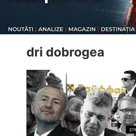
dri dobrogea
ȘTI