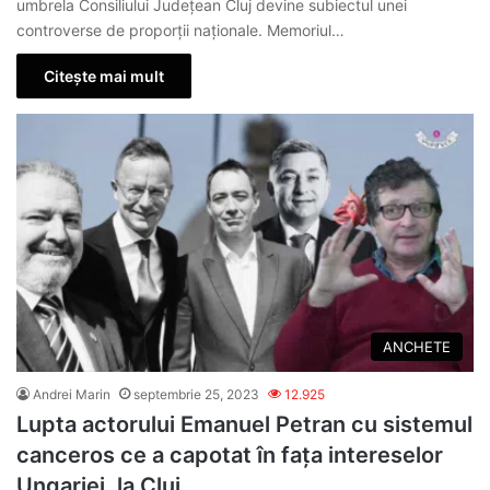
umbrela Consiliului Județean Cluj devine subiectul unei
controverse de proporții naționale. Memoriul…
Citește mai mult
ANCHETE
Andrei Marin
septembrie 25, 2023
12.925
Lupta actorului Emanuel Petran cu sistemul
canceros ce a capotat în fața intereselor
Ungariei, la Cluj