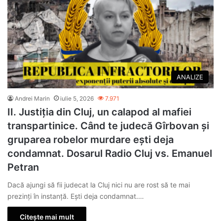
ANALIZE
Andrei Marin
iulie 5, 2026
7.971
II. Justiția din Cluj, un calapod al mafiei
transpartinice. Când te judecă Gîrbovan și
gruparea robelor murdare ești deja
condamnat. Dosarul Radio Cluj vs. Emanuel
Petran
Dacă ajungi să fii judecat la Cluj nici nu are rost să te mai
prezinți în instanță. Ești deja condamnat.…
Citește mai mult