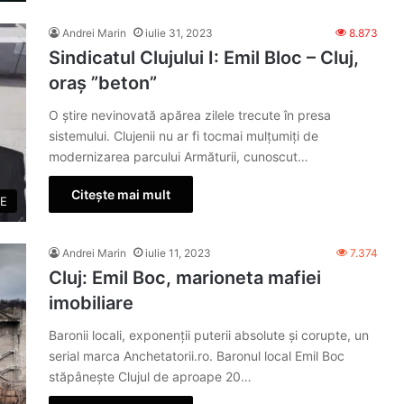
Andrei Marin
iulie 31, 2023
8.873
Sindicatul Clujului I: Emil Bloc – Cluj,
oraș ”beton”
O știre nevinovată apărea zilele trecute în presa
sistemului. Clujenii nu ar fi tocmai mulțumiți de
modernizarea parcului Armăturii, cunoscut…
Citește mai mult
E
Andrei Marin
iulie 11, 2023
7.374
Cluj: Emil Boc, marioneta mafiei
imobiliare
Baronii locali, exponenții puterii absolute și corupte, un
serial marca Anchetatorii.ro. Baronul local Emil Boc
stăpânește Clujul de aproape 20…