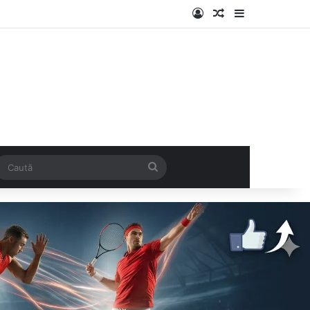
Log In
Articol aleatoriu
Sidebar
k
SS
Caută