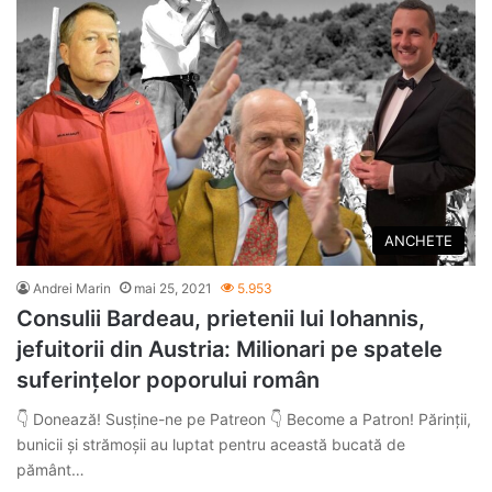
ANCHETE
Andrei Marin
mai 25, 2021
5.953
Consulii Bardeau, prietenii lui Iohannis,
jefuitorii din Austria: Milionari pe spatele
suferințelor poporului român
👇 Donează! Susține-ne pe Patreon 👇 Become a Patron! Părinții,
bunicii și strămoșii au luptat pentru această bucată de
pământ…