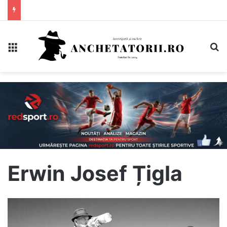
Meniu
C
Erwin Josef Țigla