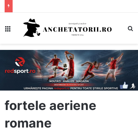
Meniu
C
fortele aeriene
romane