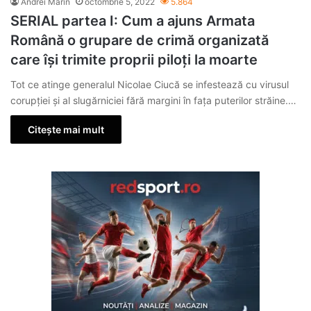
Andrei Marin
octombrie 5, 2022
5.864
SERIAL partea I: Cum a ajuns Armata
Română o grupare de crimă organizată
care își trimite proprii piloți la moarte
Tot ce atinge generalul Nicolae Ciucă se infestează cu virusul
corupției și al slugărniciei fără margini în fața puterilor străine.…
Citește mai mult