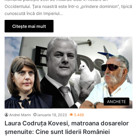
Occidentului. Țara noastră este într-o „prindere dominion”, tipică
cunoscută încă din Imperiul…
Citește mai mult
ANCHETE
Andrei Marin
ianuarie 19, 2023
5.469
Laura Codruța Kovesi, matroana dosarelor
șmenuite: Cine sunt liderii României