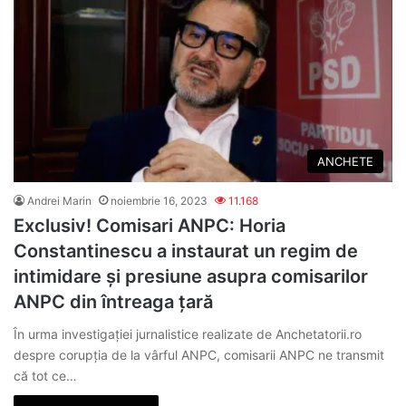
ANCHETE
Andrei Marin
noiembrie 16, 2023
11.168
Exclusiv! Comisari ANPC: Horia
Constantinescu a instaurat un regim de
intimidare și presiune asupra comisarilor
ANPC din întreaga țară
În urma investigației jurnalistice realizate de Anchetatorii.ro
despre corupția de la vârful ANPC, comisarii ANPC ne transmit
că tot ce…