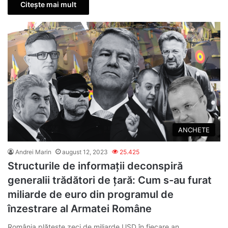
Citește mai mult
ANCHETE
Andrei Marin
august 12, 2023
25.425
Structurile de informații deconspiră
generalii trădători de țară: Cum s-au furat
miliarde de euro din programul de
înzestrare al Armatei Române
România plăteşte zeci de miliarde USD în fiecare an