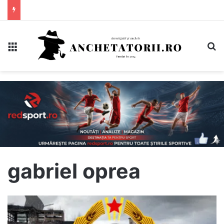
Meniu
C
gabriel oprea