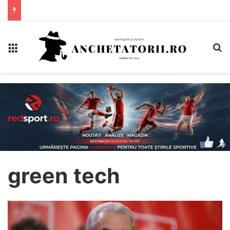
Meniu
C
green tech