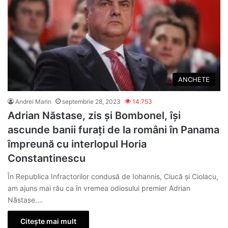
ANCHETE
Andrei Marin
septembrie 28, 2023
14.753
Adrian Năstase, zis și Bombonel, își
ascunde banii furați de la români în Panama
împreună cu interlopul Horia
Constantinescu
În Republica Infractorilor condusă de Iohannis, Ciucă și Ciolacu,
am ajuns mai rău ca în vremea odiosului premier Adrian
Năstase.…
Citește mai mult