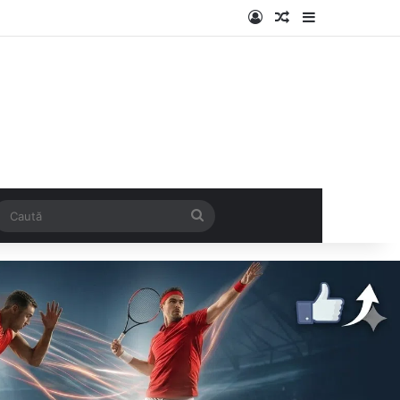
Log In
Articol aleatoriu
Sidebar
k
SS
Caută