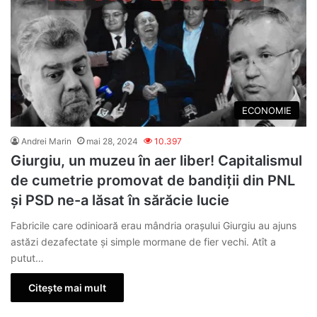
ECONOMIE
Andrei Marin
mai 28, 2024
10.397
Giurgiu, un muzeu în aer liber! Capitalismul
de cumetrie promovat de bandiții din PNL
și PSD ne-a lăsat în sărăcie lucie
Fabricile care odinioară erau mândria oraşului Giurgiu au ajuns
astăzi dezafectate şi simple mormane de fier vechi. Atît a
putut…
Citește mai mult